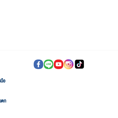
นือ
ันตก