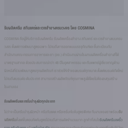
รับผลิตครีม สกินแคร์และเวชสำอางครบวงจร โดย COSMINA
COSMINA คือผู้ให้บริการรับผลิตครีม รับผลิตเครื่องสำอาง สกินแคร์ และเวชสำอางแบบครบ
วงจร ตั้งแต่การพัฒนาสูตรเฉพาะ ไปจนถึงการออกแบบบรรจุภัณฑ์และขึ้นทะเบียนกับ
สำนักงานคณะกรรมการอาหารและยา (อย.) ดำเนินงานผ่านโรงงานผลิตเครื่องสำอางที่ได้
มาตรฐานสากล ด้วยประสบการณ์กว่า 48 ปีในอุตสาหกรรม และทีมแพทย์ผู้เชี่ยวชาญด้าน
ผิวหนังที่ร่วมพัฒนาสูตรทุกผลิตภัณฑ์ เราช่วยให้เจ้าของแบรนด์ทุกขนาด ตั้งแต่แบรนด์เกิดใหม่
ไปจนถึงแบรนด์ระดับประเทศ สามารถสร้างผลิตภัณฑ์คุณภาพสูงได้โดยไม่ต้องลงทุนสร้าง
โรงงานเอง
รับผลิตครีมและเซรั่มบำรุงผิวทุกประเภท
ไม่ว่าจะเป็นครีมบำรุงผิวหน้า ครีมกันแดด หรือเซรั่มเข้มข้นสูตรพิเศษ ทีมงานของเราพร้อม
รับ
ผลิตครีม
ตั้งแต่ขั้นตอนคิดค้นสูตรไปจนถึงการผลิตจำนวนมาก ลูกค้าที่สนใจ
รับผลิตครีมลดริ้ว