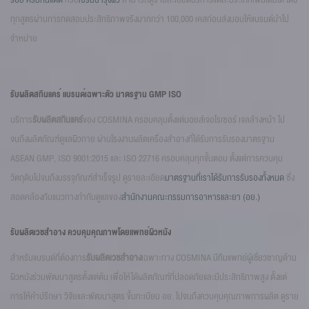
รอย
ครีมกันแดด
หรือ
เซรั่มบำรุงผิว
สามารถดูรายละเอียดบริการแต่ละประเภทเพิ่มเติมได้ โดย
ทุกสูตรผ่านการทดสอบประสิทธิภาพจริงมากกว่า 100,000 เคสก่อนส่งมอบให้แบรนด์นำไป
จำหน่าย
รับผลิตสกินแคร์ แบรนด์เฉพาะตัว มาตรฐาน GMP ISO
บริการ
รับผลิตสกินแคร์
ของ COSMINA ครอบคลุมตั้งแต่มอยส์เจอไรเซอร์ เจลล้างหน้า ไป
จนถึงผลิตภัณฑ์ดูแลผิวกาย ผ่านโรงงานผลิตเครื่องสำอางที่ได้รับการรับรองมาตรฐาน
ASEAN GMP, ISO 9001:2015 และ ISO 22716 ครอบคลุมทุกขั้นตอน ตั้งแต่การควบคุม
วัตถุดิบไปจนถึงบรรจุภัณฑ์สำเร็จรูป ดูรายละเอียด
มาตรฐานที่เราได้รับการรับรองทั้งหมด
ซึ่ง
สอดคล้องกับแนวทางกำกับดูแลของ
สำนักงานคณะกรรมการอาหารและยา (อย.)
รับผลิตเวชสำอาง ควบคุมคุณภาพโดยแพทย์ผิวหนัง
สำหรับแบรนด์ที่ต้องการ
รับผลิตเวชสำอาง
เฉพาะทาง COSMINA มีทีมแพทย์ผู้เชี่ยวชาญด้าน
ผิวหนังร่วมพัฒนาสูตรตั้งแต่ต้น เพื่อให้ได้ผลิตภัณฑ์ที่ปลอดภัยและมีประสิทธิภาพสูง ตั้งแต่
การให้คำปรึกษา วิจัยและพัฒนาสูตร ขึ้นทะเบียน อย. ไปจนถึงควบคุมคุณภาพการผลิต ดูราย