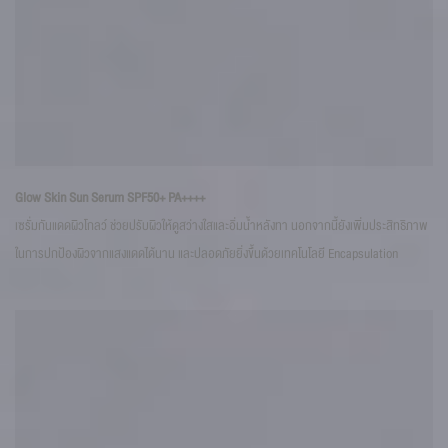
12
Glow Skin Sun Serum SPF50+ PA++++
เซร
เซรั่มกันแดดผิวโกลว์ ช่วยปรับผิวให้ดูสว่างใสและอิ่มน้ำหลังทา นอกจากนี้ยังเพิ่มประสิทธิภาพ
กระ
ในการปกป้องผิวจากแสงแดดได้นาน และปลอดภัยยิ่งขึ้นด้วยเทคโนโลยี Encapsulation