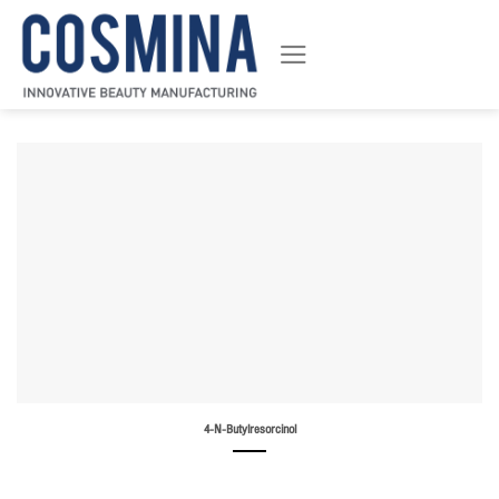
ข้าม
ไป
ยัง
เนื้อหา
4-N-Butylresorcinol