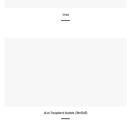
Urea
dl-α-Tocopherol Acetate (วิตามินอี)