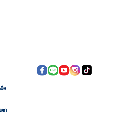
นือ
ันตก