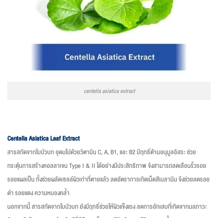
centella asiatica extract
Centella Asiatica Leaf Extract
สารสกัดจากใบบัวบก อุดมไปด้วยวิตามิน C, A, B1, และ B2 มีฤทธิ์ต้านอนุมูลอิสระ ช่วย
กระตุ้นการสร้างคอลลาเจน Type I & II ได้อย่างมีประสิทธิภาพ จึงสามารถลดเลือนริ้วรอย
รอยแผลเป็น ทั้งช่วยผลัดเซลล์ผิวเก่าที่ตายแล้ว ลดอัตราการเกิดเม็ดสีเมลานิน จึงช่วยลดรอย
ดำ รอยแดง ความหมองคล้ำ
นอกจากนี้ สารสกัดจากใบบัวบก ยังมีฤทธิ์ช่วย
ให้ผิวแข็งแรง
ลดการอักเสบที่เกิดจากมลภาวะ