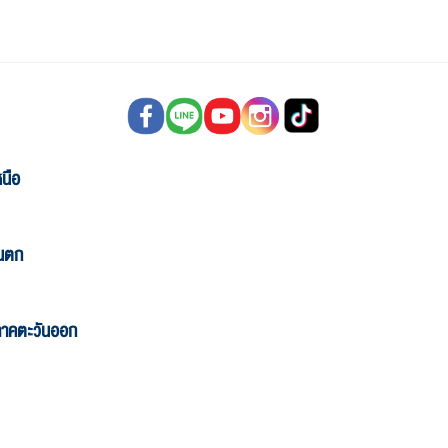
นือ
ันตก
ภาคตะวันออก