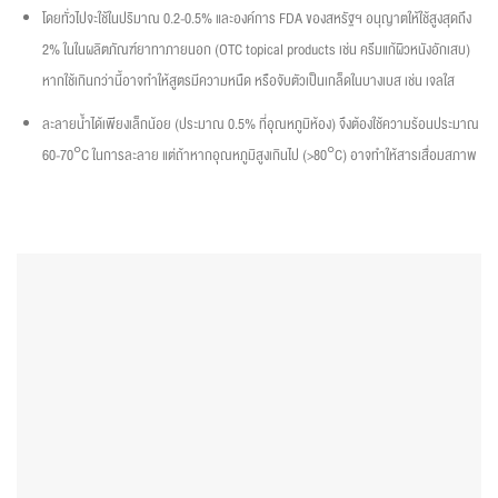
โดยทั่วไปจะใช้ในปริมาณ 0.2-0.5% และองค์การ FDA ของสหรัฐฯ อนุญาตให้ใช้สูงสุดถึง
2% ในในผลิตภัณฑ์ยาทาภายนอก (OTC topical products เช่น ครีมแก้ผิวหนังอักเสบ)
หากใช้เกินกว่านี้อาจทำให้สูตรมีความหนืด หรือจับตัวเป็นเกล็ดในบางเบส เช่น เจลใส
ละลายน้ำได้เพียงเล็กน้อย (ประมาณ 0.5% ที่อุณหภูมิห้อง) จึงต้องใช้ความร้อนประมาณ
60-70°C ในการละลาย แต่ถ้าหากอุณหภูมิสูงเกินไป (>80°C) อาจทำให้สารเสื่อมสภาพ