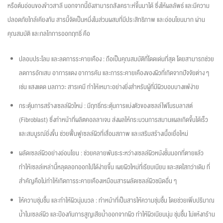
หรือต้นอ่อนของข้าวสาลี นอกจากนี้ยังสามารถสังเคราะห์ขึ้นมาได้ ซึ่งให้ผลลัพธ์ และมีความ
ปลอดภัยใกล้เคียงกัน สารนี้จัดเป็นหนึ่งในส่วนผสมที่มีประสิทธิภาพ และอ่อนโยนมาก ผ่าน
คุณสมบัติ และกลไกการออกฤทธิ์ คือ
ปลอบประโลม และลดการระคายเคือง : ถือเป็นคุณสมบัติที่โดดเด่นที่สุด โดยสามารถช่วย
ลดการอักเสบ อาการแดง อาการคัน และการระคายเคืองของผิวที่เกิดจากปัจจัยต่าง ๆ
เช่น แสงแดด มลภาวะ สารเคมี ทำให้เหมาะอย่างยิ่งสำหรับผู้ที่มีผิวบอบบางแพ้ง่าย
กระตุ้นการสร้างเซลล์ผิวใหม่ : มีฤทธิ์กระตุ้นการแบ่งตัวของเซลล์ไฟโบรบลาสต์
(Fibroblast) ซึ่งทำหน้าที่ผลิตคอลลาเจน ส่งผลให้กระบวนการสมานแผลเกิดขึ้นได้เร็ว
และสมบูรณ์ยิ่งขึ้น ช่วยฟื้นฟูเซลล์ผิวที่เสื่อมสภาพ และเสริมสร้างเนื้อเยื่อใหม่
ผลัดเซลล์ผิวอย่างอ่อนโยน : ช่วยคลายพันธะระหว่างเซลล์ผิวหนังชั้นนอกที่ตายแล้ว
ทำให้เซลล์เหล่านี้หลุดลอกออกไปได้ง่ายขึ้น เผยผิวใหม่ที่เรียบเนียน และสดใสกว่าเดิม ที่
สำคัญคือไม่ทำให้เกิดการระคายเคืองเหมือนสารผลัดเซลล์ผิวชนิดอื่น ๆ
ให้ความชุ่มชื้น และทำให้ผิวนุ่มนวล : ทำหน้าที่เป็นสารให้ความชุ่มชื้น โดยช่วยเพิ่มปริมาณ
น้ำในเซลล์ผิว และป้องกันการสูญเสียน้ำออกจากผิว ทำให้ผิวเนียนนุ่ม ชุ่มชื้น ไม่แห้งกร้าน