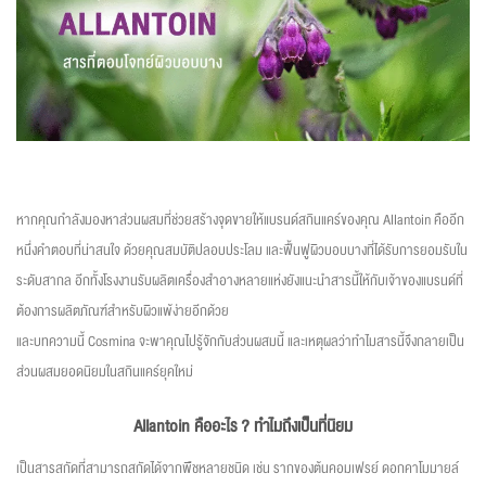
หากคุณกำลังมองหาส่วนผสมที่ช่วยสร้างจุดขายให้แบรนด์สกินแคร์ของคุณ Allantoin คืออีก
หนึ่งคำตอบที่น่าสนใจ ด้วยคุณสมบัติปลอบประโลม และฟื้นฟูผิวบอบบางที่ได้รับการยอมรับใน
ระดับสากล อีกทั้งโรงงานรับผลิตเครื่องสำอางหลายแห่งยังแนะนำสารนี้ให้กับเจ้าของแบรนด์ที่
ต้องการผลิตภัณฑ์สำหรับผิวแพ้ง่ายอีกด้วย
และบทความนี้ Cosmina จะพาคุณไปรู้จักกับส่วนผสมนี้ และเหตุผลว่าทำไมสารนี้จึงกลายเป็น
ส่วนผสมยอดนิยมในสกินแคร์ยุคใหม่
Allantoin คืออะไร ? ทำไมถึงเป็นที่นิยม
เป็นสารสกัดที่สามารถสกัดได้จากพืชหลายชนิด เช่น รากของต้นคอมเฟรย์ ดอกคาโมมายล์