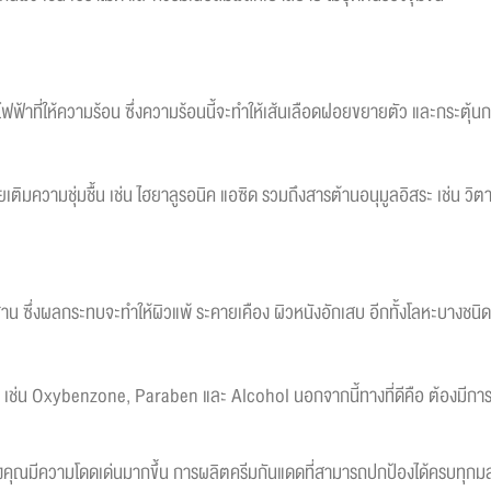
้ไฟฟ้าที่ให้ความร้อน ซึ่งความร้อนนี้จะทำให้เส้นเลือดฝอยขยายตัว และกระตุ้น
ติมความชุ่มชื้น เช่น ไฮยาลูรอนิค แอซิด รวมถึงสารต้านอนุมูลอิสระ เช่น วิต
ฐาน ซึ่งผลกระทบจะทำให้ผิวแพ้ ระคายเคือง ผิวหนังอักเสบ อีกทั้งโลหะบางชนิ
 เช่น Oxybenzone, Paraben และ Alcohol นอกจากนี้ทางที่ดีคือ ต้องมีการ
งคุณมีความโดดเด่นมากขึ้น การผลิตครีมกันแดดที่สามารถปกป้องได้ครบทุกมลภาว