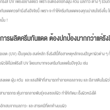
รังสี UV เพียงอย่างเดียว เพราะยังต้องเจอทั้งฝุ่น ควัน มลภาวะต่าง ๆ รวม
มกันแดดควรคำนึงถึงปัจจัยนี้ เพราะจะทำให้ครีมกันแดดของคุณน่าสนใจยิ่งขึ้น
ั้น !
การผลิตครีมกันแดด ต้องปกป้องมากกว่าแค่รัง
เลต (UV) เป็นจุดประสงค์หลัก ซึ่งรังสีนี้คือสาเหตุหลักของปัญหาผิวต่าง ๆ ทั้
้ายผิวได้ไม่แพ้รังสี UV โดยบทบาทของครีมกันแดดในปัจจุบัน เช่น
าง แสงแดด ฝุ่น ควัน และแสงสีฟ้าที่สามารถทำลายคอลลาเจน และอีลาสตินในผิวใ
 สามารถกระตุ้นการกลายพันธุ์ของเซลล์ผิว ทำให้เกิดมะเร็งผิวหนังได้
ารอักเสบจากมลภาวะ และสารเคมีที่ตกค้างบนผิว