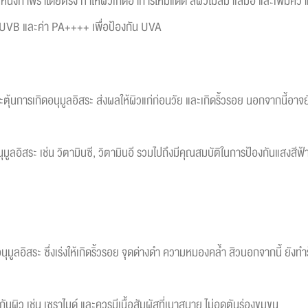
นหนังกำพร้าโดยตรง ทำให้ผิวเกิดอาการไหม้แดด สีผิวไม่สม่ำเสมอ และเพิ่มความ
น UVB และค่า PA++++ เพื่อป้องกัน UVA
กระตุ้นการเกิดอนุมูลอิสระ ส่งผลให้ผิวแก่ก่อนวัย และเกิดริ้วรอย นอกจากนี้อาจ
มูลอิสระ เช่น วิตามินซี, วิตามินอี รวมไปถึงมีคุณสมบัติในการป้องกันแสงส
ูลอิสระ ซึ่งเร่งให้เกิดริ้วรอย จุดด่างดำ ความหมองคล้ำ สิวนอกจากนี้ ยังทำ
ผิว เช่น เซราไมด์ และควรมีเนื้อสัมผัสที่เบาสบาย ไม่อุดตันร่องขุมขน