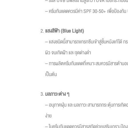
– รังสี UVB มีพลังงานสูงกว่า UVA เมื่อกระทบชั้
– ครีมกันแดดควรมีค่า SPF 30-50+ เพื่อป้องกั
แสงสีฟ้า
(Blue Light)
– แสงชนิดนี้สามารถแทรกซึมเข้าสู่ชั้นหนังแท้ได้ 
ผิว จนเกิดฝ้า และจุดด่างดำ
– การผลิตครีมกันแดดที่เหมาะสมควรมีสารต้านอนุ
เป็นต้น
มลภาวะต่าง ๆ
– อนุภาคฝุ่น และมลภาวะสามารถกระตุ้นการเกิดอนุม
ง่าย
– ในครีมกันแดดควรมีสารสกัดช่วยเสริมเกราะป้องกัน