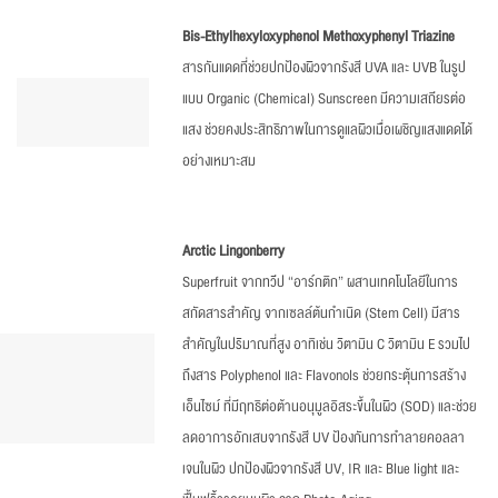
Bis-Ethylhexyloxyphenol Methoxyphenyl Triazine
สารกันแดดที่ช่วยปกป้องผิวจากรังสี UVA และ UVB ในรูป
แบบ Organic (Chemical) Sunscreen มีความเสถียรต่อ
แสง ช่วยคงประสิทธิภาพในการดูแลผิวเมื่อเผชิญแสงแดดได้
อย่างเหมาะสม
Arctic Lingonberry
Superfruit จากทวีป “อาร์กติก” ผสานเทคโนโลยีในการ
สกัดสารสำคัญ จากเซลล์ต้นกำเนิด (Stem Cell) มีสาร
สำคัญในปริมาณที่สูง อาทิเช่น วิตามิน C วิตามิน E รวมไป
ถึงสาร Polyphenol และ Flavonols ช่วยกระตุ้นการสร้าง
เอ็นไซม์ ที่มีฤทธิต่อต้านอนุมูลอิสระขึ้นในผิว (SOD) และช่วย
ลดอาการอักเสบจากรังสี UV ป้องกันการทำลายคอลลา
เจนในผิว ปกป้องผิวจากรังสี UV, IR และ Blue light และ