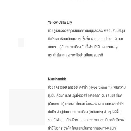
Yellow Calla Lily
ช่วยดูแลผิวด้วยคุณสมบัติต้านอนุมูลอิสระ พร้อมสนับสนุน
ผิวให้แลดูเรียบเนียนและชุ่มชื้นขึ้น ช่วยปลอบประโลมผิวและ
ลดความรู้สึกระคายเคือง อีกทั้งช่วยให้ผิวโดยรวมแลดู
กระจ่างใสและสุขภาพดีอย่างเป็นธรรมชาติ
Niacinamide
ช่วยลดริ้วรอย ลดรอยแดง/ดำ (Hyperpigment) เพิ่มความ
ชุ่มชื้น ด้วยการกระตุ้นให้ผิวสร้างคอลลาเจน และเซราไมด์
(Ceramide) และยังทำให้ผิวแข็งแรงสร้างความกระจ่างใสให้
กับผิว ต่อสู้กับการระคายเคือง (Irritants) ต่างๆ ได้ดีขึ้น
รวมถึงช่วยปกป้องผิวจากมลภาวะภายนอก มีประสิทธิภาพ
ทำให้ผิวกระจ่างใส โดยแสดงในการทดลองทางคลินิก