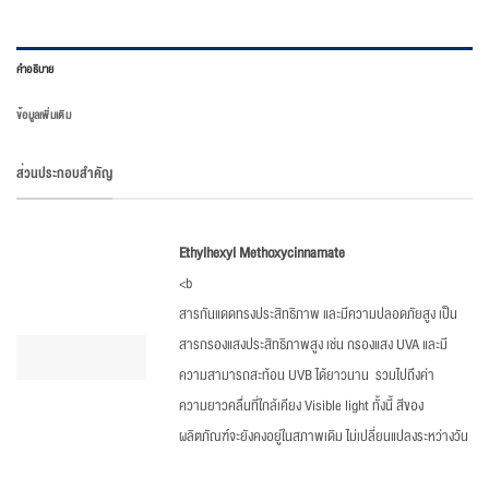
คำอธิบาย
ข้อมูลเพิ่มเติม
ส่วนประกอบสำคัญ
Ethylhexyl Methoxycinnamate
<b
สารกันแดดทรงประสิทธิภาพ และมีความปลอดภัยสูง เป็น
สารกรองแสงประสิทธิภาพสูง เช่น กรองแสง UVA และมี
ความสามารถสะท้อน UVB ได้ยาวนาน รวมไปถึงค่า
ความยาวคลื่นที่ใกล้เคียง Visible light ทั้งนี้ สีของ
ผลิตภัณฑ์จะยังคงอยู่ในสภาพเดิม ไม่เปลี่ยนแปลงระหว่างวัน