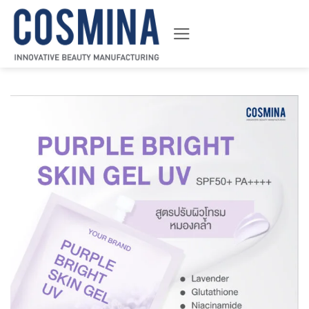
ข้าม
ไป
ยัง
เนื้อหา