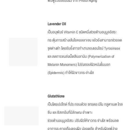
ฟื้นฟูริ้วรอยบนผิว จาก Photo-Aging
Lavender Oil
เป็นอนุพันธ์ Vitamin C ชนิดหนึ่งช่วยต้านอนุมูลอิสระ
กระตุ้นการสร้างเส้นใยคอลลาเจน แล้วยังสามารถช่วยลด
จุดด่างดำ โดยยับยั้งการทำงานของเอนไซม์ Tyrosinase
และลดการขนส่งเม็ดสีเมลานิน (Polymerization of
Melanin Monomers) ไปยังเซลล์ผิวหนังชั้นนอก
(Epidermis) ทำให้ผิวขาวกระจ่างใส
Glutathione
เป็นไตรเปปไทด์ ที่ประกอบด้วย ชกรดอะมิโน กลูตาเมต ไกล
ซีน และซิสเทอีนที่มีลักษณะจำเพาะ
ช่วยต้านอนุมูลอิสระ ปรับผิวให้ขาวกระจ่างใส พร้อมลด
อาการระคายเคืองของผิว ปลอดภัย สำหรับผิวแพ้ง่าย