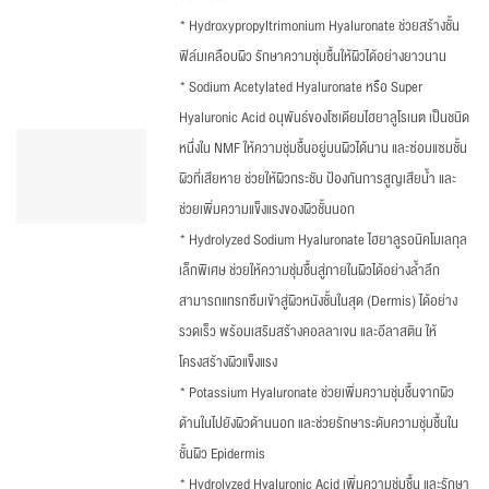
* Hydroxypropyltrimonium Hyaluronate ช่วยสร้างชั้น
ฟิล์มเคลือบผิว รักษาความชุ่มชื้นให้ผิวได้อย่างยาวนาน
* Sodium Acetylated Hyaluronate หรือ Super
Hyaluronic Acid อนุพันธ์ของโซเดียมไฮยาลูโรเนต เป็นชนิด
หนึ่งใน NMF ให้ความชุ่มชื้นอยู่บนผิวได้นาน และซ่อมแซมชั้น
ผิวที่เสียหาย ช่วยให้ผิวกระชับ ป้องกันการสูญเสียน้ำ และ
ช่วยเพิ่มความแข็งแรงของผิวชั้นนอก
* Hydrolyzed Sodium Hyaluronate ไฮยาลูรอนิคโมเลกุล
เล็กพิเศษ ช่วยให้ความชุ่มชื้นสู่ภายในผิวได้อย่างล้ำลึก
สามารถแทรกซึมเข้าสู่ผิวหนังชั้นในสุด (Dermis) ได้อย่าง
รวดเร็ว พร้อมเสริมสร้างคอลลาเจน และอีลาสติน ให้
โครงสร้างผิวแข็งแรง
* Potassium Hyaluronate ช่วยเพิ่มความชุ่มชื้นจากผิว
ด้านในไปยังผิวด้านนอก และช่วยรักษาระดับความชุ่มชื้นใน
ชั้นผิว Epidermis
* Hydrolyzed Hyaluronic Acid เพิ่มความชุ่มชื้น และรักษา