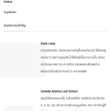
คำอธิบาย
ข้อมูลเพิ่มเติม
ส่วนประกอบสำคัญ
Snow Lotus
สารสกัดบัวหิมะ ช่วยชะลอการเกิดริ้วรอยก่อนวัย ให้ผิวแลดู
อ่อนเยาว์ ลดการสูญเสียน้ำให้ผิวชุ่มชื้นยาวนานขึ้น ปลอบ
ประโลมและลดการระคายเคือง รอยแดงของผิวแพ้ง่าย
พร้อมปกป้องผิวจากมลภาวะ และแสงแดด
Centella Asiatica Leaf Extract
อุดมไปด้วยกรดอะมิโน เบต้าแคโรทีน กรดไขมัน และวิตามิน
C, A, B1, และ B2 และสารต้านอนุมูลอิสระ เหมาะสำหรับผู้ที่