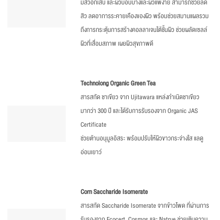
มีสิวอักเสบ และผิวบอบบางและผิวแพ้ง่าย สามารถช่วยลด
สิว ลดอาการระคายเคืองของผิว พร้อมช่วยสมานแผลรวม
ถึงการกระตุ้นการสร้างคอลลาเจนใต้ชั้นผิว ช่วยผลัดเซลล์
ผิวที่เสื่อมสภาพ เผยผิวสุขภาพดี
Technolong Organic Green Tea
สารสกัด ชาเขียว จาก Ujitawara แหล่งกำเนิดชาเขียว
มากว่า 300 ปี และได้รับการรับรองจาก Organic JAS
Certificate
ช่วยต้านอนุมูลอิสระ พร้อมปรับให้ผิวขาวกระจ่างใส แลดู
อ่อนเยาว์
Corn Saccharide Isomerate
สารสกัด Saccharide Isomerate จากข้าวโพด ที่ผ่านการ
รับรองจาก Ecocert, Cosmos และ Natrue ช่วยเติมความ