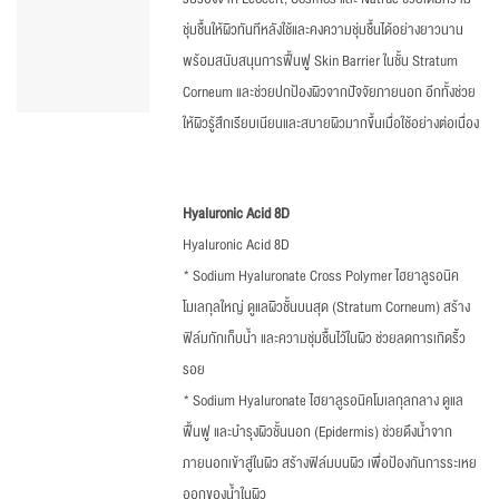
ชุ่มชื้นให้ผิวทันทีหลังใช้และคงความชุ่มชื้นได้อย่างยาวนาน
พร้อมสนับสนุนการฟื้นฟู Skin Barrier ในชั้น Stratum
Corneum และช่วยปกป้องผิวจากปัจจัยภายนอก อีกทั้งช่วย
ให้ผิวรู้สึกเรียบเนียนและสบายผิวมากขึ้นเมื่อใช้อย่างต่อเนื่อง
Hyaluronic Acid 8D
Hyaluronic Acid 8D
* Sodium Hyaluronate Cross Polymer ไฮยาลูรอนิค
โมเลกุลใหญ่ ดูแลผิวชั้นบนสุด (Stratum Corneum) สร้าง
ฟิล์มกักเก็บน้ำ และความชุ่มชื้นไว้ในผิว ช่วยลดการเกิดริ้ว
รอย
* Sodium Hyaluronate ไฮยาลูรอนิคโมเลกุลกลาง ดูแล
ฟื้นฟู และบำรุงผิวชั้นนอก (Epidermis) ช่วยดึงน้ำจาก
ภายนอกเข้าสู่ในผิว สร้างฟิล์มบนผิว เพื่อป้องกันการระเหย
ออกของน้ำในผิว