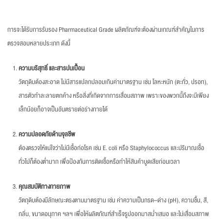
การจะได้รับการรับรอง Pharmaceutical Grade ผลิตภัณฑ์จะต้องผ่านเกณฑ์สำคัญในการ
ตรวจสอบหลายประเภท ดังนี้
ความบริสุทธิ์ และสารปนเปื้อน
วัตถุดิบต้องสะอาด ไม่มีสารแปลกปลอมเกินค่ามาตรฐาน เช่น โลหะหนัก (ตะกั่ว, ปรอท),
สารตัวทำละลายตกค้าง หรือสิ่งที่เกิดจากการเสื่อมสภาพ เพราะของพวกนี้ถึงจะมีเพียง
เล็กน้อยก็อาจเป็นอันตรายต่อร่างกายได้
ความปลอดภัยด้านจุลชีพ
ต้องตรวจให้แน่ใจว่าไม่มีเชื้อก่อโรค เช่น E. coli หรือ Staphylococcus และปริมาณเชื้อ
ทั่วไปก็ต้องต่ำมาก เพื่อป้องกันการติดเชื้อหรือทำให้สินค้าบูดเสียก่อนเวลา
คุณสมบัติทางกายภาพ
วัตถุดิบต้องมีลักษณะตรงตามมาตรฐาน เช่น ค่าความเป็นกรด–ด่าง (pH), ความชื้น, สี,
กลิ่น, ขนาดอนุภาค ฯลฯ เพื่อให้ผลิตภัณฑ์สำเร็จรูปออกมาสม่ำเสมอ และไม่เสื่อมสภาพ