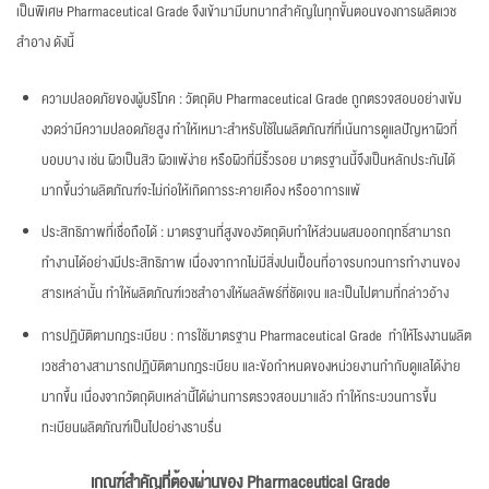
เป็นพิเศษ Pharmaceutical Grade จึงเข้ามามีบทบาทสำคัญในทุกขั้นตอนของการผลิตเวช
สำอาง ดังนี้
ความปลอดภัยของผู้บริโภค : วัตถุดิบ Pharmaceutical Grade ถูกตรวจสอบอย่างเข้ม
งวดว่ามีความปลอดภัยสูง ทำให้เหมาะสำหรับใช้ในผลิตภัณฑ์ที่เน้นการดูแลปัญหาผิวที่
บอบบาง เช่น ผิวเป็นสิว ผิวแพ้ง่าย หรือผิวที่มีริ้วรอย มาตรฐานนี้จึงเป็นหลักประกันได้
มากขึ้นว่าผลิตภัณฑ์จะไม่ก่อให้เกิดการระคายเคือง หรืออาการแพ้
ประสิทธิภาพที่เชื่อถือได้ : มาตรฐานที่สูงของวัตถุดิบทำให้ส่วนผสมออกฤทธิ์สามารถ
ทำงานได้อย่างมีประสิทธิภาพ เนื่องจากากไม่มีสิ่งปนเปื้อนที่อาจรบกวนการทำงานของ
สารเหล่านั้น ทำให้ผลิตภัณฑ์เวชสำอางให้ผลลัพธ์ที่ชัดเจน และเป็นไปตามที่กล่าวอ้าง
การปฏิบัติตามกฎระเบียบ : การใช้มาตรฐาน Pharmaceutical Grade ทำให้โรงงานผลิต
เวชสำอางสามารถปฏิบัติตามกฎระเบียบ และข้อกำหนดของหน่วยงานกำกับดูแลได้ง่าย
มากขึ้น เนื่องจากวัตถุดิบเหล่านี้ได้ผ่านการตรวจสอบมาแล้ว ทำให้กระบวนการขึ้น
ทะเบียนผลิตภัณฑ์เป็นไปอย่างราบรื่น
เกณฑ์สำคัญที่ต้องผ่านของ
Pharmaceutical Grade