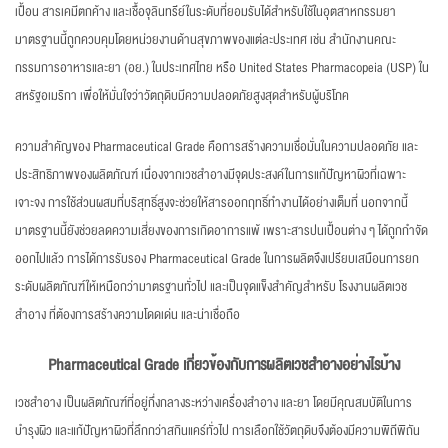
เปื้อน สารเคมีตกค้าง และเชื้อจุลินทรีย์ในระดับที่ยอมรับได้สำหรับใช้ในอุตสาหกรรมยา
มาตรฐานนี้ถูกควบคุมโดยหน่วยงานด้านสุขภาพของแต่ละประเทศ เช่น สำนักงานคณะ
กรรมการอาหารและยา (อย.) ในประเทศไทย หรือ United States Pharmacopeia (USP) ใน
สหรัฐอเมริกา เพื่อให้มั่นใจว่าวัตถุดิบมีความปลอดภัยสูงสุดสำหรับผู้บริโภค
ความสำคัญของ Pharmaceutical Grade คือการสร้างความเชื่อมั่นในความปลอดภัย และ
ประสิทธิภาพของผลิตภัณฑ์ เนื่องจากเวชสำอางมีจุดประสงค์ในการแก้ปัญหาผิวที่เฉพาะ
เจาะจง การใช้ส่วนผสมที่บริสุทธิ์สูงจะช่วยให้สารออกฤทธิ์ทำงานได้อย่างเต็มที่ นอกจากนี้
มาตรฐานนี้ยังช่วยลดความเสี่ยงของการเกิดอาการแพ้ เพราะสารปนเปื้อนต่าง ๆ ได้ถูกกำจัด
ออกไปแล้ว การได้การรับรอง Pharmaceutical Grade ในการผลิตจึงเปรียบเสมือนการยก
ระดับผลิตภัณฑ์ให้เหนือกว่ามาตรฐานทั่วไป และเป็นจุดแข็งสำคัญสำหรับ โรงงานผลิตเวช
สำอาง ที่ต้องการสร้างความโดดเด่น และน่าเชื่อถือ
Pharmaceutical Grade เกี่ยวข้องกับการผลิตเวชสำอางอย่างไรบ้าง
เวชสำอาง เป็นผลิตภัณฑ์ที่อยู่กึ่งกลางระหว่างเครื่องสำอาง และยา โดยมีคุณสมบัติในการ
บำรุงผิว และแก้ปัญหาผิวที่ลึกกว่าสกินแคร์ทั่วไป การเลือกใช้วัตถุดิบจึงต้องมีความพิถีพิถัน