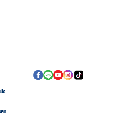
นือ
ันตก