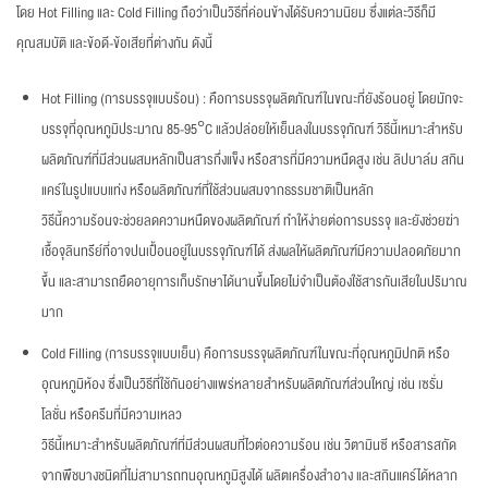
โดย Hot Filling และ Cold Filling ถือว่าเป็นวิธีที่ค่อนข้างได้รับความนิยม ซึ่งแต่ละวิธีก็มี
คุณสมบัติ และข้อดี-ข้อเสียที่ต่างกัน ดังนี้
Hot Filling (การบรรจุแบบร้อน) : คือการบรรจุผลิตภัณฑ์ในขณะที่ยังร้อนอยู่ โดยมักจะ
บรรจุที่อุณหภูมิประมาณ 85-95°C แล้วปล่อยให้เย็นลงในบรรจุภัณฑ์ วิธีนี้เหมาะสำหรับ
ผลิตภัณฑ์ที่มีส่วนผสมหลักเป็นสารกึ่งแข็ง หรือสารที่มีความหนืดสูง เช่น ลิปบาล์ม สกิน
แคร์ในรูปแบบแท่ง หรือผลิตภัณฑ์ที่ใช้ส่วนผสมจากธรรมชาติเป็นหลัก
วิธีนี้ความร้อนจะช่วยลดความหนืดของผลิตภัณฑ์ ทำให้ง่ายต่อการบรรจุ และยังช่วยฆ่า
เชื้อจุลินทรีย์ที่อาจปนเปื้อนอยู่ในบรรจุภัณฑ์ได้ ส่งผลให้ผลิตภัณฑ์มีความปลอดภัยมาก
ขึ้น และสามารถยืดอายุการเก็บรักษาได้นานขึ้นโดยไม่จำเป็นต้องใช้สารกันเสียในปริมาณ
มาก
Cold Filling (การบรรจุแบบเย็น) คือการบรรจุผลิตภัณฑ์ในขณะที่อุณหภูมิปกติ หรือ
อุณหภูมิห้อง ซึ่งเป็นวิธีที่ใช้กันอย่างแพร่หลายสำหรับผลิตภัณฑ์ส่วนใหญ่ เช่น เซรั่ม
โลชั่น หรือครีมที่มีความเหลว
วิธีนี้เหมาะสำหรับผลิตภัณฑ์ที่มีส่วนผสมที่ไวต่อความร้อน เช่น วิตามินซี หรือสารสกัด
จากพืชบางชนิดที่ไม่สามารถทนอุณหภูมิสูงได้ ผลิตเครื่องสำอาง และสกินแคร์ได้หลาก