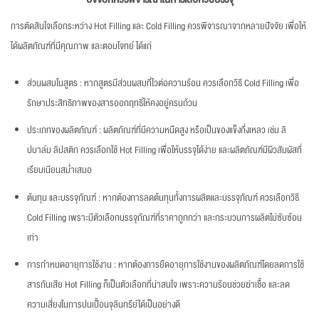
การตัดสินใจเลือกระหว่าง Hot Filling และ Cold Filling ควรพิจารณาจากหลายปัจจัย เพื่อให้
ได้ผลิตภัณฑ์ที่มีคุณภาพ และตอบโจทย์ ได้แก่
ส่วนผสมในสูตร : หากสูตรมีส่วนผสมที่ไวต่อความร้อน ควรเลือกวิธี Cold Filling เพื่อ
รักษาประสิทธิภาพของสารออกฤทธิ์ให้คงอยู่ครบถ้วน
ประเภทของผลิตภัณฑ์ : ผลิตภัณฑ์ที่มีความหนืดสูง หรือเป็นของแข็งกึ่งเหลว เช่น ลิ
ปบาล์ม ลิปสติก ควรเลือกใช้ Hot Filling เพื่อให้บรรจุได้ง่าย และผลิตภัณฑ์มีผิวสัมผัสที่
เรียบเนียนสม่ำเสมอ
ต้นทุน และบรรจุภัณฑ์ : หากต้องการลดต้นทุนทั้งการผลิตและบรรจุภัณฑ์ ควรเลือกวิธี
Cold Filling เพราะมีตัวเลือกบรรจุภัณฑ์ที่ราคาถูกกว่า และกระบวนการผลิตไม่ซับซ้อน
เท่า
การกำหนดอายุการใช้งาน : หากต้องการยืดอายุการใช้งานของผลิตภัณฑ์โดยลดการใช้
สารกันเสีย Hot Filling ก็เป็นตัวเลือกที่น่าสนใจ เพราะความร้อนช่วยฆ่าเชื้อ และลด
ความเสี่ยงในการปนเปื้อนจุลินทรีย์ได้เป็นอย่างดี