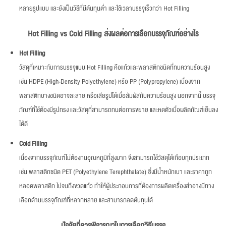
หลายรูปแบบ และยังเป็นวิธีที่มีต้นทุนต่ำ และใช้เวลาบรรจุเร็วกว่า Hot Filling
Hot Filling vs Cold Filling
ส่งผลต่อการเลือกบรรจุภัณฑ์อย่างไร
Hot Filling
วัสดุที่เหมาะกับการบรรจุแบบ Hot Filling คือแก้วและพลาสติกชนิดที่ทนความร้อนสูง
เช่น HDPE (High-Density Polyethylene) หรือ PP (Polypropylene) เนื่องจาก
พลาสติกบางชนิดอาจละลาย หรือเสียรูปได้เมื่อสัมผัสกับความร้อนสูง นอกจากนี้ บรรจุ
ภัณฑ์ที่ใช้ต้องมีรูปทรง และวัสดุที่สามารถทนต่อการขยาย และหดตัวเมื่อผลิตภัณฑ์เย็นลง
ได้ดี
Cold Filling
เนื่องจากบรรจุภัณฑ์ไม่ต้องทนอุณหภูมิที่สูงมาก จึงสามารถใช้วัสดุได้เกือบทุกประเภท
เช่น พลาสติกชนิด PET (Polyethylene Terephthalate) ซึ่งมีน้ำหนักเบา และราคาถูก
หลอดพลาสติก ไปจนถึงขวดแก้ว ทำให้ผู้ประกอบการที่ต้องการผลิตเครื่องสำอางมีทาง
เลือกด้านบรรจุภัณฑ์ที่หลากหลาย และสามารถลดต้นทุนได้
ปัจจัยที่ควรพิจารณาในการเลือกวิธีบรรจุ