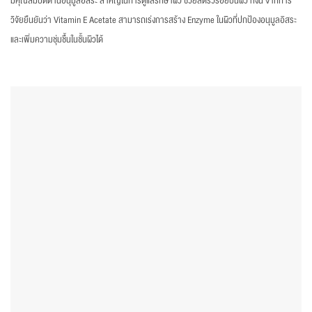
มีคุณสมบัติต้านอนุมูลอิสระ สำคัญในการดูแลรักษาผิว ช่วยลดริ้วรอยบนผิว ทั้งนี้ จากการ
วิจัยยืนยันว่า Vitamin E Acetate สามารถเร่งการสร้าง Enzyme ในผิวที่ปกป้องอนุมูลอิสระ
และเพิ่มความชุ่มชื้นในชั้นผิวได้