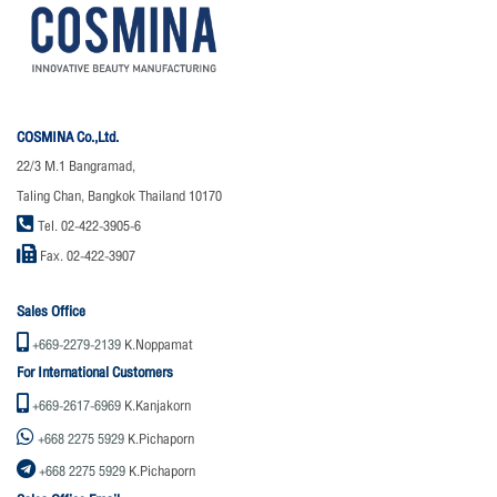
COSMINA Co.,Ltd.
22/3 M.1 Bangramad,
Taling Chan, Bangkok Thailand 10170
Tel. 02-422-3905-6
Fax. 02-422-3907
Sales Office
+669-2279-2139
K.Noppamat
For International Customers
+669-2617-6969
K.Kanjakorn
+668 2275 5929
K.Pichaporn
+668 2275 5929
K.Pichaporn