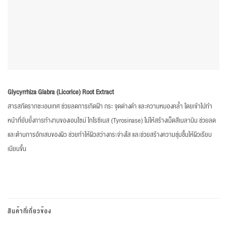
Glycyrrhiza Glabra (Licorice) Root Extract
สารสกัดรากชะเอมเทศ ช่วยลดการเกิดฝ้า กระ จุดด่างดำ และความหมองคล้ำ โดยเข้าไปทำ
หน้าที่ยับยั้งการทำงานของเอนไซม์ ไทโรซิเนส (Tyrosinase) ไม่ให้สร้างเม็ดสีเมลานิน ช่วยลด
และต้านการอักเสบของผิว ช่วยทำให้ผิวสว่างกระจ่างใส และช่วยสร้างความชุ่มชื้นให้ผิวเรียบ
เนียนขึ้น
สินค้าที่เกี่ยวข้อง