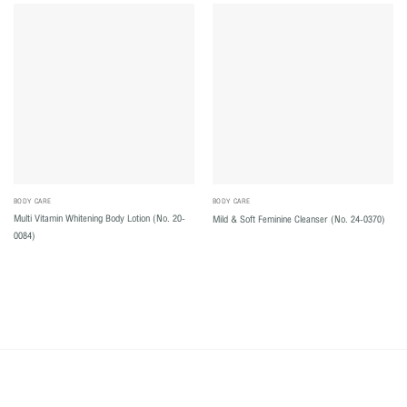
BODY CARE
BODY CARE
Multi Vitamin Whitening Body Lotion (No. 20-
Mild & Soft Feminine Cleanser (No. 24-0370)
0084)