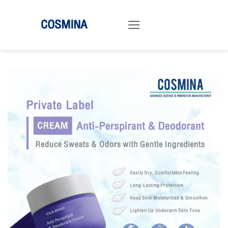
ข้าม
COSMINA
ไป
ยัง
เนื้อหา