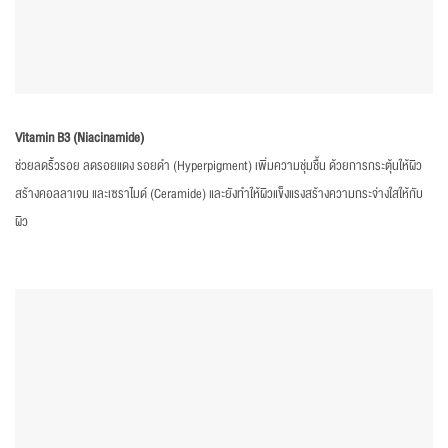
Vitamin B3 (Niacinamide)
ช่วยลดริ้วรอย ลดรอยแดง รอยดำ (Hyperpigment) เพิ่มความชุ่มชื้น ด้วยการกระตุ้นให้ผิว
สร้างคอลลาเจน และเซราไมด์ (Ceramide) และยังทำให้ผิวแข็งแรงสร้างความกระจ่างใสให้กับ
ผิว