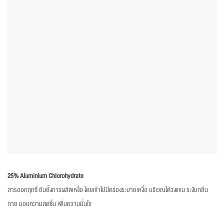
25% Aluminium Chlorohydrate
สารออกฤทธิ์ ยับยั้งการผลิตเหงื่อ โดยเข้าไปปิดร่องระบายเหงื่อ บริเวณใต้วงแขน ระงับกลิ่น
กาย มอบความสดชื่น เพิ่มความมั่นใจ