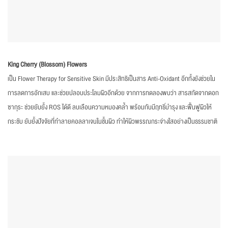
King Cherry (Blossom) Flowers
เป็น Flower Therapy for Sensitive Skin มีประสิทธิเป็นสาร Anti-Oxidant อีกทั้งยังช่วยใน
การลดการอักเสบ และช่วยปลอบประโลมผิวอีกด้วย จากการทดลองพบว่า สารสกัดจากดอก
ซากุระ ช่วยยับยั้ง ROS ได้ดี ลบเลือนความหมองคล้ำ พร้อมกับมีฤทธิ์บำรุง และฟื้นฟูผิวให้
กระชับ ยับยั้งปัจจัยที่ทำลายคอลลาเจนในชั้นผิว ทำให้ผิวพรรณกระจ่างใสอย่างเป็นธรรมชาติ