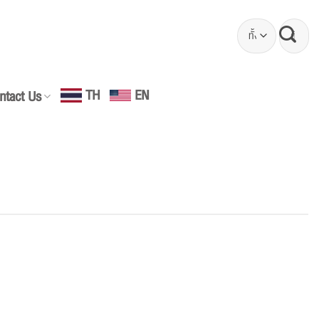
ค้นหา:
EN
TH
ntact Us