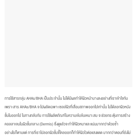
การใช้สารกลุ่ม AHAs/BHA เป็นประจำนั้น ไม่ได้มีผลทำให้ผิวหน้าบางลงอย่างที่เราเข้าใจกัน
เพราะสาร AHAs/BHA จะไปผลัดเฉพาะเซลล์ผิวที่เสื่อมสภาพออกไปเท่านั้น ไม่ได้ลอกผิวหนัง
ชั้นในออกไป ในทางกลับกัน การใช้ผลิตภัณฑ์ในความเข้มข้นเหมาะสม จะช่วยกระตุ้นการสร้าง
คอลลาเจนในผิวชั้นกลาง (Dermis) ซึ่งดูแล้วจะทำให้ผิวหนาและแน่นมากกว่าด้วยซ้ำ
อย่างไรก็ตามแต่ การที่เราไปลอกผิวชั้นขี้ไคลออกก็ทำให้ผิวไวต่อแสงแดด มากกว่าตอนที่ยังไม่