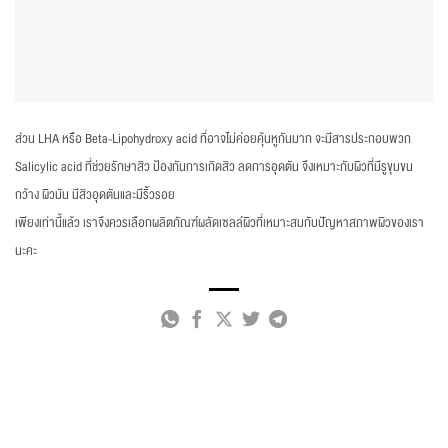
ส่วน LHA หรือ Beta-Lipohydroxy acid ที่อาจไม่ค่อยคุ้นหูกันมาก จะมีสารประกอบพวก
Salicylic acid ที่ช่วยรักษาสิว ป้องกันการเกิดสิว ลดการอุดตัน จึงเหมาะกับผิวที่มีรูขุมขน
กว้าง ผิวมัน มีสิวอุดตันและมีริ้วรอย
เพียงเท่านี้แล้ว เราจึงควรเลือกผลิตภัณฑ์ผลัดเซลล์ผิวที่เหมาะสมกับปัญหาสภาพผิวของเรา
นะคะ