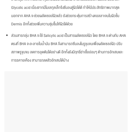
Glycolic acid เนื่องจากมีโมเลกุลเล็กจึงซึมลงสู่ผิวได้ดี ทำให้มีประสิทธิภาพมากสุด
นอกจาก AHA จะช่วยผลัดเซลล์ผิวแล้ว ยังช่วยกระตุ้นการสร้างคอลลาเจนในผิวชั้น
Dermis อีกทั้งช่วยเพิ่มความชุ่มชื้นให้ผิวได้ด้วย
ส่วนสารกลุ่ม BHA จะใช้ Salicylic acid เป็นสารผลัดเซลล์ผิว โดย BHA จะต่างกับ AHA
ตรงที่ BHA จะละลายในน้ำมัน BHA จึงสามารถซึมลงในรูขุมขนเพื่อผลัดเซลล์ผิว ปรับ
สภาพรูขุมขน ลดการอุดตันได้อย่างดี อีกทั้งยังมีฤทธิ์ฆ่าเชื้ออ่อนๆ ต้านการอักเสบและ
การรคายเคือง สามารถลดสิวอักเสบได้บ้าง