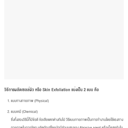
วิธีการผลัดเซลล์ผิว หรือ Skin Exfoliation แบ่งเป็น 2 แบบ คือ
แบบทางกายภาพ (Physical)
แบบเคมี (Chemical)
ซึ่งทั้งสองวิธีนี้ก็มีข้อดี ข้อเสียแตกต่างกันไป วิธีแบบกายภาพเป็นการทำงานโดยใช้แรงทาง
กายภาพในการขัดถู ผลิตภัณฑ์โดยมักมีส่วนผสมของ Abrasive agent หรือเม็ดสครับใน