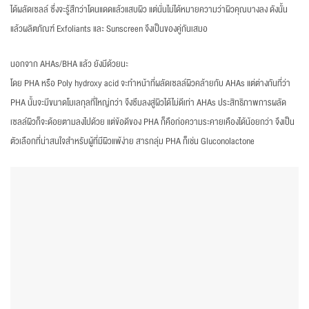
ได้ผลัดเซลล์ ซึ่งจะรู้สึกว่าโดนแดดแล้วแสบผิว แต่นั่นไม่ได้หมายความว่าผิวคุณบางลง ดังนั้น
แล้วผลิตภัณฑ์ Exfoliants และ Sunscreen จึงเป็นของคู่กันเสมอ
นอกจาก AHAs/BHA แล้ว ยังมีด้วยนะ
โดย PHA หรือ Poly hydroxy acid จะทำหน้าที่ผลัดเซลล์ผิวคล้ายกับ AHAs แต่ต่างกันที่ว่า
PHA นั้นจะมีขนาดโมเลกุลที่ใหญ่กว่า จึงซึมลงสู่ผิวได้ไม่ดีเท่า AHAs ประสิทธิภาพการผลัด
เซลล์ผิวก็จะด้อยตามลงไปด้วย แต่ข้อดีของ PHA ก็คือก่อความระคายเคืองได้น้อยกว่า จึงเป็น
ตัวเลือกที่น่าสนใจสำหรับผู้ที่มีผิวแพ้ง่าย สารกลุ่ม PHA ก็เช่น Gluconolactone