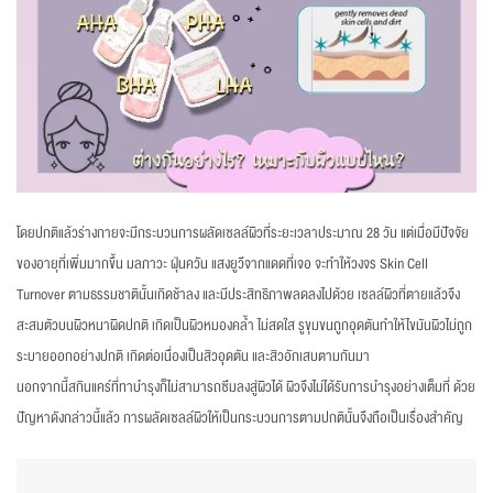
โดยปกติแล้วร่างกายจะมีกระบวนการผลัดเซลล์ผิวที่ระยะเวลาประมาณ 28 วัน แต่เมื่อมีปัจจัย
ของอายุที่เพิ่มมากขึ้น มลภาวะ ฝุ่นควัน แสงยูวีจากแดดที่เจอ จะทำให้วงจร Skin Cell
Turnover ตามธรรมชาตินั้นเกิดช้าลง และมีประสิทธิภาพลดลงไปด้วย เซลล์ผิวที่ตายแล้วจึง
สะสมตัวบนผิวหนาผิดปกติ เกิดเป็นผิวหมองคล้ำ ไม่สดใส รูขุมขนถูกอุดตันทำให้ไขมันผิวไม่ถูก
ระบายออกอย่างปกติ เกิดต่อเนื่องเป็นสิวอุดตัน และสิวอักเสบตามกันมา
นอกจากนี้สกินแคร์ที่ทาบำรุงก็ไม่สามารถซึมลงสู่ผิวได้ ผิวจึงไม่ได้รับการบำรุงอย่างเต็มที่ ด้วย
ปัญหาดังกล่าวนี้แล้ว การผลัดเซลล์ผิวให้เป็นกระบวนการตามปกตินั้นจึงถือเป็นเรื่องสำคัญ