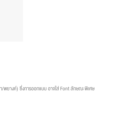
่ละคำ/พยางค์) ซึ่งการออกแบบ อาจใส่ Font ลักษณะพิเศษ