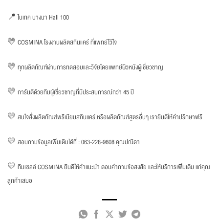
📍 ไบเทค บางนา Hall 100
💛 COSMINA โรงงานผลิตสกินแคร์ ที่แพทย์ไว้ใจ
💛 ทุกผลิตภัณฑ์ผ่านการทดสอบและวิจัยโดยแพทย์ผิวหนังผู้เชี่ยวชาญ
💛 การันตีด้วยทีมผู้เชี่ยวชาญที่มีประสบการณ์กว่า 45 ปี
💛 สนใจสั่งผลิตภัณฑ์พรีเมียมสกินแคร์ หรือผลิตภัณฑ์สูตรอื่นๆ เรายินดีให้คำปรึกษาฟรี
💛 สอบถามข้อมูลเพิ่มเติมได้ที่ : 063-228-9608 คุณปณิดา
💛 ทีมเซลล์ COSMINA ยินดีให้คำแนะนำ ตอบคำถามข้อสงสัย และให้บริการเพิ่มเติม แก่คุณ
ลูกค้าเสมอ