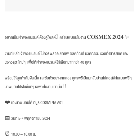
อยากเป็นเจ้าของแบรนด์ ต้องดูโพสต์นี้ เตรียมพบกันในงาน 𝐂𝐎𝐒𝐌𝐄𝐗 𝟐𝟎𝟐𝟒 ✨
งานที่เหล่าเจ้าของแบรนด์ ไม่ควรพลาด ยกทัพ ผลิตภัณฑ์ นวัตกรรม รวมทั้งสารสกัด และ
Concept ใหม่ๆ เพื่อให้เจ้าของแบรนด์ได้เลือกมากกว่า 40 สูตร
พร้อมให้ลูกค้าสัมผัสเนื้อ และรับตัวอย่างทดลอง สูตรพรีเมียมกลับบ้านไปลองใช้กันแบบฟรีๆ
มาพบกับโปรโมชั่นดีๆ เฉพาะในงานเท่านั้น ‼️
❤️ แวะมาพบกันได้ ที่บูธ COSMINA A01
📅 วันที่ 5-7 พฤศจิกายน 2024
⏰ 10.00 – 18.00 น.