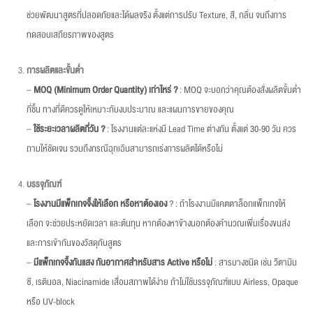
ช่วยพัฒนาสูตรที่ปลอดภัยและได้ผลจริง ตั้งแต่การปรับ Texture, สี, กลิ่น จนถึงการ
ทดสอบเสถียรภาพของสูตร
การผลิตและขั้นต่ำ
–
MOQ (Minimum Order Quantity) เท่าไหร่ ?
: MOQ จะบอกว่าคุณต้องสั่งผลิตขั้นต่ำ
กี่ชิ้น ทางที่ดีควรดูให้เหมาะกับงบประมาณ และแผนการขายของคุณ
–
ใช้ระยะเวลาผลิตกี่วัน
?
: โรงงานแต่ละแห่งมี Lead Time ต่างกัน ตั้งแต่ 30-90 วัน ควร
ถามให้ชัดเจน รวมถึงกรณีฉุกเฉินสามารถเร่งการผลิตได้หรือไม่
บรรจุภัณฑ์
–
โรงงานมีแพ็กเกจจิ้งให้เลือก หรือหาต้องเอง
? : ถ้าโรงงานมีแคตตาล็อกแพ็กเกจให้
เลือก จะช่วยประหยัดเวลา และต้นทุน หากต้องหาข้างนอกต้องคำนวณเพิ่มเรื่องขนส่ง
และการเข้ากันของวัสดุกับสูตร
–
มีแพ็กเกจจิ้งกันแสง กันอากาศสำหรับสาร
Active หรือไม่
: สารบางชนิด เช่น วิตามิน
ซี, เรตินอล, Niacinamide เสื่อมสภาพได้ง่าย ถ้าไม่ใช้บรรจุภัณฑ์แบบ Airless, Opaque
หรือ UV-block