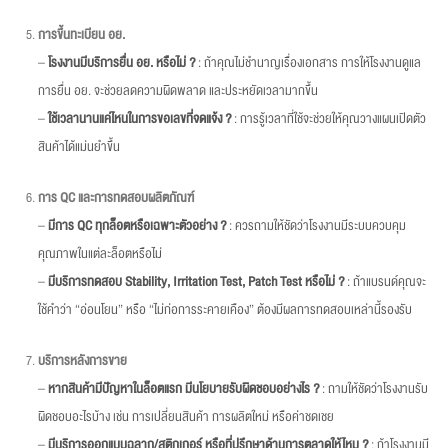
การขึ้นทะเบียน อย.
–
โรงงานมีบริการยื่น อย. หรือไม่
?
: ถ้าคุณไม่ชำนาญเรื่องเอกสาร การให้โรงงานดูแล
การยื่น อย. จะช่วยลดความผิดพลาด และประหยัดเวลามากขึ้น
–
ใช้เวลานานแค่ไหนในการขอเลขที่จดแจ้ง
?
: การรู้เวลาที่ใช้จะช่วยให้คุณวางแผนเปิดตัว
สินค้าได้แม่นยำขึ้น
การ QC และการทดสอบผลิตภัณฑ์
–
มีการ QC ทุกล็อตหรือเฉพาะตัวอย่าง ?
: ควรถามให้ชัดว่าโรงงานมีระบบควบคุม
คุณภาพในแต่ละล็อตหรือไม่
–
มีบริการทดสอบ
Stability, Irritation Test, Patch Test หรือไม่ ?
: ถ้าแบรนด์คุณจะ
ใช้คำว่า “อ่อนโยน” หรือ “ไม่ก่อการระคายเคือง” ต้องมีผลการทดสอบเหล่านี้รองรับ
บริการหลังการขาย
–
หากสินค้ามีปัญหาในล็อตแรก มีนโยบายรับผิดชอบอย่างไร ?
: ถามให้ชัดว่าโรงงานรับ
ผิดชอบอะไรบ้าง เช่น การเปลี่ยนสินค้า การผลิตใหม่ หรือค่าชดเชย
–
มีบริการออกแบบฉลาก/สติกเกอร์ หรือที่ปรึกษาด้านการตลาดให้ไหม
?
: ถ้าโรงงานมี