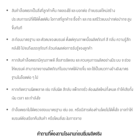
สินค้าล็อตแรกเป็นสิ่งที่ลูกค้าเห็น ทดลองใช้ และบอกต่อ ถ้าแบรนด์ใหม่สร้าง
ประสบการณ์ที่ดีได้ตั้งแต่ต้น โอกาสที่ลูกค้าจะซื้อซ้ำ และกระแสรีวิวแบบปากต่อปากจะสูง
ขึ้นทันที
สะท้อนมาตรฐาน และตัวตนของแบรนด์ ตั้งแต่คุณภาพเนื้อผลิตภัณฑ์ สี กลิ่น ความรู้สึก
หลังใช้ ไปจนถึงบรรจุภัณฑ์ ล้วนส่งผลต่อการรับรู้ของลูกค้า
หากสินค้าล็อตแรกมีคุณภาพดี สื่อสารชัดเจน และควบคุมการผลิตอย่างมีระบบ จะช่วย
ให้แบรนด์ สามารถขยายผลิตภัณฑ์ในอนาคตได้ง่ายขึ้น และใช้เป็นแนวทางอ้างอิงมาตร
ฐานในล็อตต่อ ๆ ไป
หากเกิดความผิดพลาด เช่น กลิ่นผิด สีกลับ แพ็กเกจรั่ว ต้องผลิตใหม่ทั้งหมด ทำให้เสียทั้ง
เงิน เวลา และกำลังใจ
ถ้าล็อตแรกไม่ได้ตรวจสอบมาตรฐาน เช่น อย. หรือมีสารต้องห้ามโดยไม่ได้ตั้งใจ อาจทำให้
แบรนด์ต้องเรียกคืนสินค้า หรือโดนสั่งระงับการขาย
คำถามที่ต้องถามโรงงานก่อนเริ่มผลิตจริง