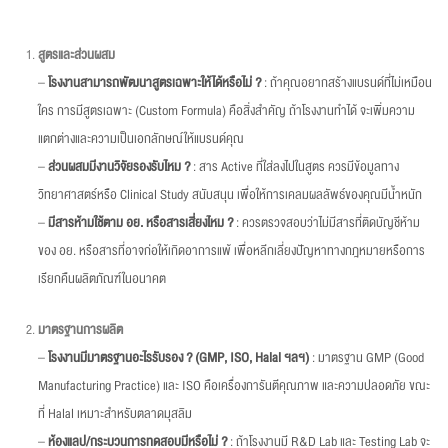
สูตรและส่วนผสม
–
โรงงานสามารถพัฒนาสูตรเฉพาะให้ได้หรือไม่
?
: ถ้าคุณอยากสร้างแบรนด์ที่ไม่เหมือน
ใคร การมีสูตรเฉพาะ (Custom Formula) คือสิ่งสำคัญ ถ้าโรงงานทำได้ จะเพิ่มความ
แตกต่างและความเป็นเอกลักษณ์ให้แบรนด์คุณ
–
ส่วนผสมมีงานวิจัยรองรับไหม ?
: สาร Active ที่ใส่ลงไปในสูตร ควรมีข้อมูลทาง
วิทยาศาสตร์หรือ Clinical Study สนับสนุน เพื่อให้การเคลมผลลัพธ์ของคุณมีน้ำหนัก
–
มีสารห้ามใช้ตาม อย. หรือสารเสี่ยงไหม
?
: ควรตรวจสอบว่าไม่มีสารที่ติดบัญชีห้าม
ของ อย. หรือสารที่อาจก่อให้เกิดอาการแพ้ เพื่อหลีกเลี่ยงปัญหาทางกฎหมายหรือการ
เรียกคืนผลิตภัณฑ์ในอนาคต
มาตรฐานการผลิต
–
โรงงานมีมาตรฐานอะไรรับรอง
? (GMP, ISO, Halal ฯลฯ)
: มาตรฐาน GMP (Good
Manufacturing Practice) และ ISO คือเครื่องการันตีคุณภาพ และความปลอดภัย ขณะ
ที่ Halal เหมาะสำหรับตลาดมุสลิม
–
ห้องแลป/กระบวนการทดสอบมีหรือไม่
?
: ถ้าโรงงานมี R&D Lab และ Testing Lab จะ