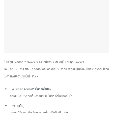
ในปัจจุบันผลิตภัณฑ์ Skincare จึงมักมีสาร NMF อยู่ในแทบทุก Product
และนี่คือ List สาร NMF ยอดฮิต ได้รับการยอมรับจากเจ้าของแบรนด์และผู้ใช้จริง ว่าตอบโจทย์
ในการเพิ่มความชุ่มชื้นให้แก่ผิว
Hyaluronic Acid (
กรดไฮยา
ลูโ
รน
ิค
)
คุณสมบัติ: ช่วยกักเก็บความชุ่มชื้นในผิว ทำให้ผิวดูอิ่มน้ำ
Urea (
ยูเรีย)