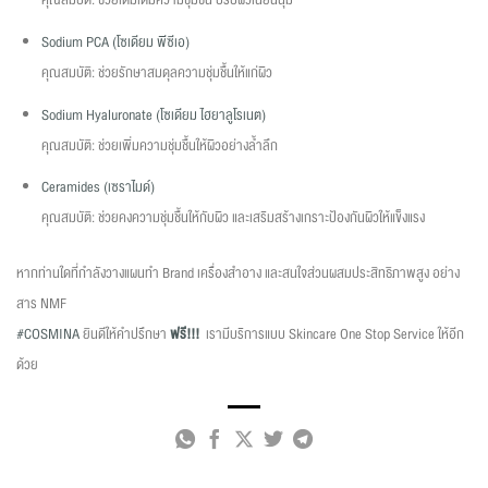
คุณสมบัติ: ช่วยเติมเต็มความชุ่มชื้น ปรับผิวเนียนนุ่ม
Sodium PCA (
โซเดียม พีซีเอ)
คุณสมบัติ: ช่วยรักษาสมดุลความชุ่มชื้นให้แก่ผิว
Sodium Hyaluronate (
โซเดียม ไฮยาลู
โรเนต
)
คุณสมบัติ: ช่วยเพิ่มความชุ่มชื้นให้ผิวอย่างล้ำลึก
Ceramides (
เซราไมด์)
คุณสมบัติ: ช่วยคงความชุ่มชื้นให้กับผิว และเสริมสร้างเกราะป้องกันผิวให้แข็งแรง
หากท่านใดที่กำลังวางแผนทำ Brand เครื่องสำอาง และสนใจส่วนผสมประสิทธิภาพสูง อย่าง
สาร NMF
#COSMINA
ยินดีให้คำปรึกษา
ฟรี!!!
เรามีบริการแบบ Skincare One Stop Service ให้อีก
ด้วย