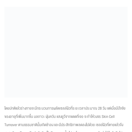
โดยปกติแล้วร่างกายจะมีกระบวนการผลัดเซลล์ผิวที่ระยะเวลาประมาณ 28 วัน แต่เมื่อมีปัจจัย
ของอายุที่เพิ่มมากขึ้น มลภาวะ ฝุ่นควัน แสงยูวีจากแดดที่เจอ จะทำให้วงจร Skin Cell
Turnover ตามธรรมชาตินั้นเกิดช้าลง และมีประสิทธิภาพลดลงไปด้วย เซลล์ผิวที่ตายแล้วจึง