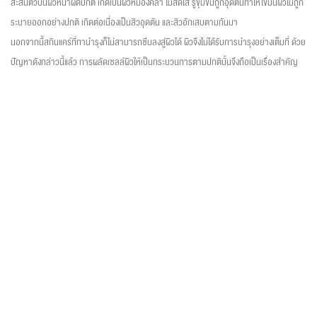
สะสมตัวบนผิวหนาผิดปกติ เกิดเป็นผิวหมองคล้ำ ไม่สดใส รูขุมขนถูกอุดตันทำให้ไขมันผิวไม่ถูก
ระบายออกอย่างปกติ เกิดต่อเนื่องเป็นสิวอุดตัน และสิวอักเสบตามกันมา
นอกจากนี้สกินแคร์ที่ทาบำรุงก็ไม่สามารถซึมลงสู่ผิวได้ ผิวจึงไม่ได้รับการบำรุงอย่างเต็มที่ ด้วย
ปัญหาดังกล่าวนี้แล้ว การผลัดเซลล์ผิวให้เป็นกระบวนการตามปกตินั้นจึงถือเป็นเรื่องสำคัญ