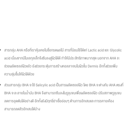
สารกลุ่ม AHA หรือที่เราคุ้นเคยในชื่อกรดผลไม้ สารที่นิยมใช้ได้แก่ Lactic acid และ Glycolic
acid เนื่องจากมีโมเลกุลเล็กจึงซึมลงสู่ผิวได้ดี ทำให้มีประสิทธิภาพมากสุด นอกจาก AHA จะ
ช่วยผลัดเซลล์ผิวแล้ว ยังช่วยกระตุ้นการสร้างคอลลาเจนในผิวชั้น Dermis อีกทั้งช่วยเพิ่ม
ความชุ่มชื้นให้ผิวได้ด้วย
ส่วนสารกลุ่ม BHA จะใช้ Salicylic acid เป็นสารผลัดเซลล์ผิว โดย BHA จะต่างกับ AHA ตรงที่
BHA จะละลายในน้ำมัน BHA จึงสามารถซึมลงในรูขุมขนเพื่อผลัดเซลล์ผิว ปรับสภาพรูขุมขน
ลดการอุดตันได้อย่างดี อีกทั้งยังมีฤทธิ์ฆ่าเชื้ออ่อนๆ ต้านการอักเสบและการรคายเคือง
สามารถลดสิวอักเสบได้บ้าง