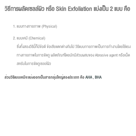
วิธีการผลัดเซลล์ผิว หรือ Skin Exfoliation แบ่งเป็น 2 แบบ คือ
แบบทางกายภาพ (Physical)
แบบเคมี (Chemical)
ซึ่งทั้งสองวิธีนี้ก็มีข้อดี ข้อเสียแตกต่างกันไป วิธีแบบกายภาพเป็นการทำงานโดยใช้แรง
ทางกายภาพในการขัดถู ผลิตภัณฑ์โดยมักมีส่วนผสมของ Abrasive agent หรือเม็ด
สครับในการขัดถูเซลล์ผิว
ส่วนวิธีแบบเคมีจะแบ่งออกเป็นสารกลุ่มใหญ่สองประเภท คือ
AHA
,
BHA