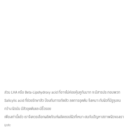
ส่วน LHA หรือ Beta-Lipohydroxy acid ที่อาจไม่ค่อยคุ้นหูกันมาก จะมีสารประกอบพวก
Salicylic acid ที่ช่วยรักษาสิว ป้องกันการเกิดสิว ลดการอุดตัน จึงเหมาะกับผิวที่มีรูขุมขน
กว้าง ผิวมัน มีสิวอุดตันและมีริ้วรอย
เพียงเท่านี้แล้ว เราจึงควรเลือกผลิตภัณฑ์ผลัดเซลล์ผิวที่เหมาะสมกับปัญหาสภาพผิวของเรา
นะคะ