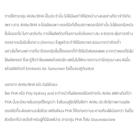
การใช้สารกลุ่ม AHAs/BHA เป็นประจำนั้น ไม่ได้มีผลทำให้ผิวหน้าบางลงอย่างที่เราเข้าใจกัน
เพราะสาร AHAs/BHA จะไปผลัดเฉพาะเซลล์ผิวที่เสื่อมสภาพออกไปเท่านั้น ไม่ได้ลอกผิวหนัง
ชั้นในออกไป ในทางกลับกัน การใช้ผลิตภัณฑ์ในความเข้มข้นเหมาะสม จะช่วยกระตุ้นการสร้าง
คอลลาเจนในผิวชั้นกลาง (Dermis) ซึ่งดูแล้วจะทำให้ผิวหนาและแน่นมากกว่าด้วยซ้ำ
อย่างไรก็ตามแต่ การที่เราไปลอกผิวชั้นขี้ไคลออกก็ทำให้ผิวไวต่อแสงแดด มากกว่าตอนที่ยังไม่
ได้ผลัดเซลล์ ซึ่งจะรู้สึกว่าโดนแดดแล้วแสบผิว แต่นั่นไม่ได้หมายความว่าผิวคุณบางลง ดังนั้น
แล้วผลิตภัณฑ์ Exfoliants และ Sunscreen จึงเป็นของคู่กันเสมอ
นอกจาก AHAs/BHA แล้ว ยังมีด้วยนะ
โดย PHA หรือ Poly hydroxy acid จะทำหน้าที่ผลัดเซลล์ผิวคล้ายกับ AHAs แต่ต่างกันที่ว่า
PHA นั้นจะมีขนาดโมเลกุลที่ใหญ่กว่า จึงซึมลงสู่ผิวได้ไม่ดีเท่า AHAs ประสิทธิภาพการผลัด
เซลล์ผิวก็จะด้อยตามลงไปด้วย แต่ข้อดีของ PHA ก็คือก่อความระคายเคืองได้น้อยกว่า จึงเป็น
ตัวเลือกที่น่าสนใจสำหรับผู้ที่มีผิวแพ้ง่าย สารกลุ่ม PHA ก็เช่น Gluconolactone