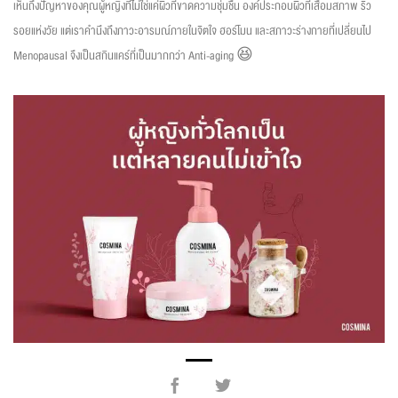
เห็นถึงปัญหาของคุณผู้หญิงที่ไม่ใช่แค่ผิวที่ขาดความชุ่มชื้น องค์ประกอบผิวที่เสื่อมสภาพ ริ้ว
รอยแห่งวัย แต่เราคำนึงถึงภาวะอารมณ์ภายในจิตใจ ฮอร์โมน และสภาวะร่างกายที่เปลี่ยนไป
Menopausal จึงเป็นสกินแคร์ที่เป็นมากกว่า Anti-aging 😆