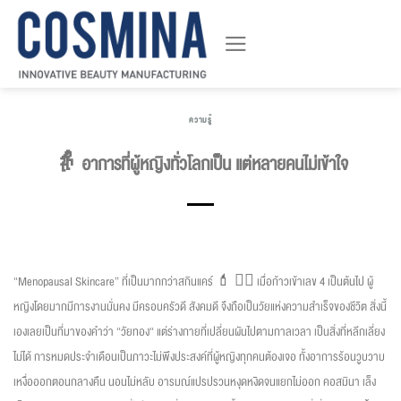
ข้าม
ไป
ยัง
เนื้อหา
ความรู้
👵 อาการที่ผู้หญิงทั่วโลกเป็น แต่หลายคนไม่เข้าใจ
“Menopausal Skincare” ที่เป็นมากกว่าสกินแคร์ 💄 🏃‍♀️ เมื่อก้าวเข้าเลข 4 เป็นต้นไป ผู้
หญิงโดยมากมีการงานมั่นคง มีครอบครัวดี สังคมดี จึงถือเป็นวัยแห่งความสำเร็จของชีวิต สิ่งนี้
เองเลยเป็นที่มาของคำว่า “วัยทอง“ แต่ร่างกายที่เปลี่ยนผันไปตามกาลเวลา เป็นสิ่งที่หลีกเลี่ยง
ไม่ได้ การหมดประจำเดือนเป็นภาวะไม่พึงประสงค์ที่ผู้หญิงทุกคนต้องเจอ ทั้งอาการร้อนวูบวาบ
เหงื่อออกตอนกลางคืน นอนไม่หลับ อารมณ์แปรปรวนหงุดหงิดจนแยกไม่ออก คอสมินา เล็ง