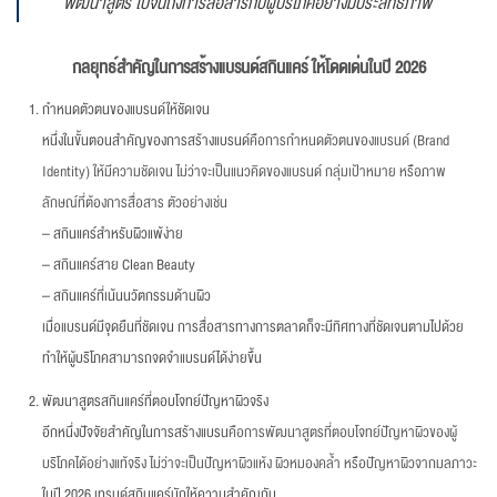
พัฒนาสูตร ไปจนถึงการสื่อสารกับผู้บริโภคอย่างมีประสิทธิภาพ
กลยุทธ์สำคัญในการสร้างแบรนด์สกินแคร์ ให้โดดเด่นในปี
2026
กำหนดตัวตนของแบรนด์ให้ชัดเจน
หนึ่งในขั้นตอนสำคัญของการสร้างแบรนด์
คือการกำหนดตัวตนของแบรนด์ (Brand
Identity) ให้มีความชัดเจน ไม่ว่าจะเป็นแนวคิดของแบรนด์ กลุ่มเป้าหมาย หรือภาพ
ลักษณ์ที่ต้องการสื่อสาร ตัวอย่างเช่น
– สกินแคร์สำหรับผิวแพ้ง่าย
– สกินแคร์สาย Clean Beauty
– สกินแคร์ที่เน้นนวัตกรรมด้านผิว
เมื่อแบรนด์มีจุดยืนที่ชัดเจน การสื่อสารทางการตลาดก็จะมีทิศทางที่ชัดเจนตามไปด้วย
ทำให้ผู้บริโภคสามารถจดจำแบรนด์ได้ง่ายขึ้น
พัฒนาสูตรสกินแคร์ที่ตอบโจทย์ปัญหาผิวจริง
อีกหนึ่งปัจจัยสำคัญในการสร้างแบรน
คือการพัฒนาสูตรที่ตอบโจทย์ปัญหาผิวของผู้
บริโภคได้อย่างแท้จริง ไม่ว่าจะเป็นปัญหาผิวแห้ง ผิวหมองคล้ำ หรือปัญหาผิวจากมลภาวะ
ในปี 2026 เทรนด์สกินแคร์มักให้ความสำคัญกับ