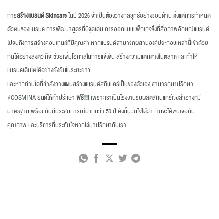
การ
สร้างแบรนด์ Skincare
ในปี 2026 จำเป็นต้องวางกลยุทธ์อย่างรอบด้าน ตั้งแต่การกำหนด
ตัวตนของแบรนด์ การพัฒนาสูตรที่มีจุดเด่น การออกแบบแพ็กเกจจิ้งที่สื่อภาพลักษณ์แบรนด์
ไปจนถึงการสร้างคอนเทนต์ที่มีคุณค่า หากแบรนด์สามารถผสานองค์ประกอบเหล่านี้เข้าด้วย
กันได้อย่างลงตัว ก็จะช่วยเพิ่มโอกาสในการแข่งขัน สร้างความแตกต่างในตลาด และทำให้
แบรนด์เติบโตได้อย่างยั่งยืนในระยะยาว
และหากท่านใดที่กำลังวางแผนสร้างแบรนด์สกินแคร์เป็นของตัวเอง สามารถมาปรึกษา
#COSMINA
ยินดีให้คำปรึกษา
ฟรี!!!
เพราะเราเป็นโรงงานรับผลิตสกินแคร์เวชสำอางที่มี
มาตรฐาน พร้อมกับมีประสบการณ์มากกว่า 50 ปี ดังนั้นมั่นใจได้ว่าท่านจะได้พบเจอกับ
คุณภาพ และบริการที่ประทับใจหากได้มาปรึกษากับเรา